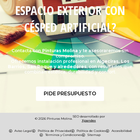
ESPACIO EXTERIOR CON
CÉSPED ARTIFICIAL?
Contacta con
Pinturas Molina
y te asesoraremos sin
compromiso.
Ofrecemos instalación profesional en
Algeciras, Los
Barrios, San Roque y alrededores
, con resultados que
combinan estética, durabilidad y confort.
PIDE PRESUPUESTO
SEO desarrollado por
© 2026 Pinturas Molina.
Xpandex
Aviso Legal
Política de Privacidad
Política de Cookies
Accesibilidad
Términos y Condiciones
Sitemap